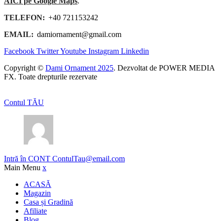
AICI pe Google Maps
.
TELEFON:
+40 721153242
EMAIL:
damiornament@gmail.com
Facebook
Twitter
Youtube
Instagram
Linkedin
Copyright ©
Dami Ornament 2025
. Dezvoltat de POWER MEDIA
FX. Toate drepturile rezervate
Contul TĂU
Intră în CONT
ContulTau@email.com
Main Menu
x
ACASĂ
Magazin
Casa și Gradină
Afiliate
Blog