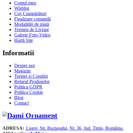
Contul meu
Wishlist
Coș Cumpărături
Finalizare comandă
Modalități de plată
Termen de Livrare
Galerie Foto-Video
Hartă Site
Informatii
Despre noi
Magazin
Termei și Condiții
Returul Produselor
Politica GDPR
Politica Cookie
Blog
Contact
ADRESA:
Lugoj, Str. Buziașului, Nr. 36, Jud. Timiș, România.