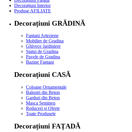
Decorațiuni Fațadă
Decorațiuni Interior
Produse AFILIATE
Decorațiuni GRĂDINĂ
Fantani Arteziene
Mobilier de Gradina
Ghivece Jardiniere
Statui de Gradina
Pavele de Gradina
Bazine Fantani
Decorațiuni CASĂ
Coloane Ornamentale
Balustri din Beton
Garduri din Beton
Masca Semineu
Reduceri și Oferte
Toate Produsele
Decorațiuni FAȚADĂ