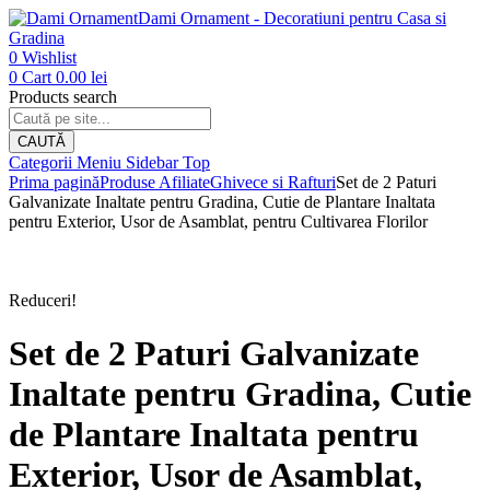
Dami Ornament - Decoratiuni pentru Casa si
Gradina
0
Wishlist
0
Cart
0.00
lei
Products search
CAUTĂ
Categorii
Meniu
Sidebar
Top
Prima pagină
Produse Afiliate
Ghivece si Rafturi
Set de 2 Paturi
Galvanizate Inaltate pentru Gradina, Cutie de Plantare Inaltata
pentru Exterior, Usor de Asamblat, pentru Cultivarea Florilor
Reduceri!
Set de 2 Paturi Galvanizate
Inaltate pentru Gradina, Cutie
de Plantare Inaltata pentru
Exterior, Usor de Asamblat,