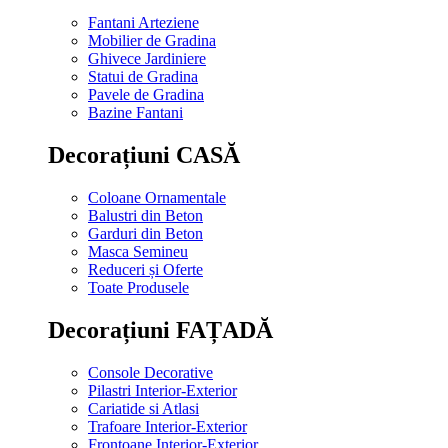
Fantani Arteziene
Mobilier de Gradina
Ghivece Jardiniere
Statui de Gradina
Pavele de Gradina
Bazine Fantani
Decorațiuni CASĂ
Coloane Ornamentale
Balustri din Beton
Garduri din Beton
Masca Semineu
Reduceri și Oferte
Toate Produsele
Decorațiuni FAȚADĂ
Console Decorative
Pilastri Interior-Exterior
Cariatide si Atlasi
Trafoare Interior-Exterior
Frontoane Interior-Exterior