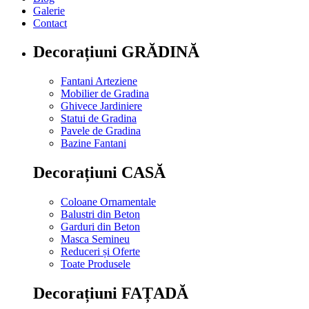
Galerie
Contact
Decorațiuni GRĂDINĂ
Fantani Arteziene
Mobilier de Gradina
Ghivece Jardiniere
Statui de Gradina
Pavele de Gradina
Bazine Fantani
Decorațiuni CASĂ
Coloane Ornamentale
Balustri din Beton
Garduri din Beton
Masca Semineu
Reduceri și Oferte
Toate Produsele
Decorațiuni FAȚADĂ