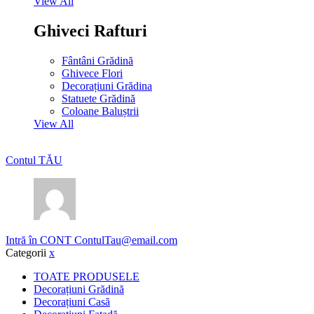
View All
Ghiveci Rafturi
Fântâni Grădină
Ghivece Flori
Decorațiuni Grădina
Statuete Grădină
Coloane Baluștrii
View All
Contul TĂU
Intră în CONT
ContulTau@email.com
Categorii
x
TOATE PRODUSELE
Decorațiuni Grădină
Decorațiuni Casă