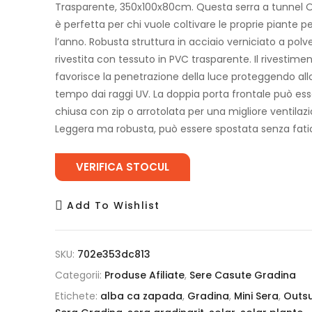
Trasparente, 350x100x80cm. Questa serra a tunnel 
è perfetta per chi vuole coltivare le proprie piante p
l’anno. Robusta struttura in acciaio verniciato a polv
rivestita con tessuto in PVC trasparente. Il rivestime
favorisce la penetrazione della luce proteggendo all
tempo dai raggi UV. La doppia porta frontale può es
chiusa con zip o arrotolata per una migliore ventilazi
Leggera ma robusta, può essere spostata senza fati
VERIFICA STOCUL
Add To Wishlist
SKU:
702e353dc813
Categorii:
Produse Afiliate
,
Sere Casute Gradina
Etichete:
alba ca zapada
,
Gradina
,
Mini Sera
,
Outs