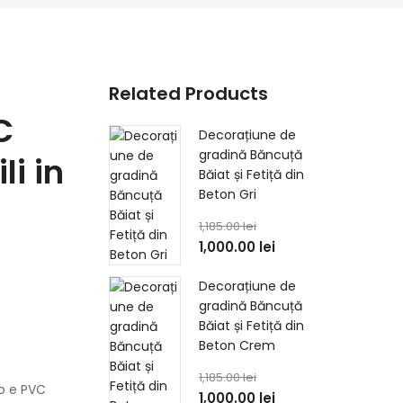
Related Products
C
Decorațiune de
gradină Băncuță
li in
Băiat și Fetiță din
Beton Gri
1,185.00
lei
1,000.00
lei
Decorațiune de
gradină Băncuță
Băiat și Fetiță din
Beton Crem
1,185.00
lei
io e PVC
1,000.00
lei