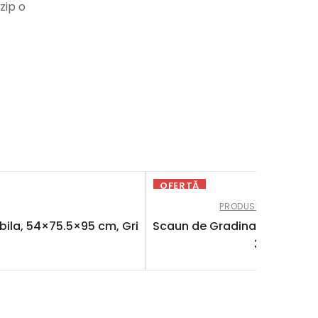
zip o
OFERTĂ
PRODUSE AFILIATE
,
SC
abila, 54×75.5×95 cm, Gri
Scaun de Gradina cu Perna 
329.99
lei