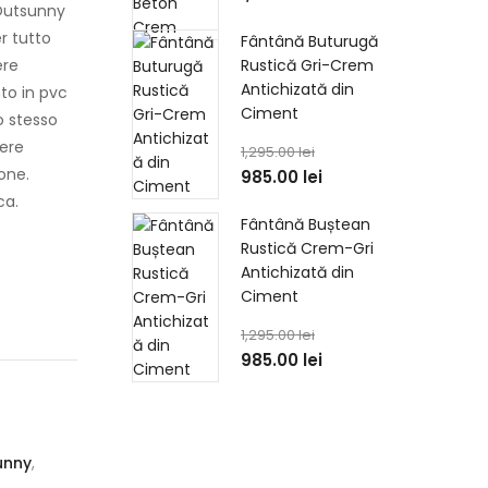
Outsunny
er tutto
Fântână Buturugă
ere
Rustică Gri-Crem
Antichizată din
nto in pvc
Ciment
o stesso
sere
1,295.00
lei
one.
985.00
lei
ca.
Fântână Buștean
Rustică Crem-Gri
Antichizată din
Ciment
1,295.00
lei
985.00
lei
unny
,