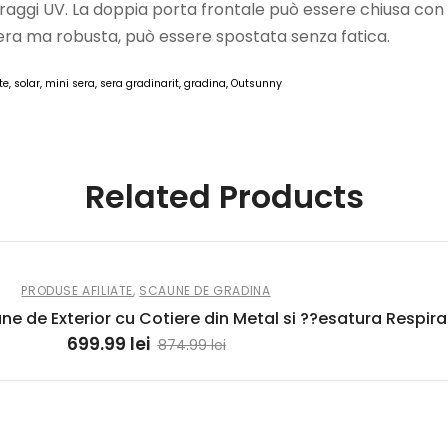
raggi UV. La doppia porta frontale può essere chiusa con 
gera ma robusta, può essere spostata senza fatica.
te, solar, mini sera, sera gradinarit, gradina, Outsunny
AOSOM 02 10 MAR 2026
Related Products
PRODUSE AFILIATE
,
SCAUNE DE GRADINA
ne de Exterior cu Cotiere din Metal si ??esatura Respir
699.99
lei
874.99
lei