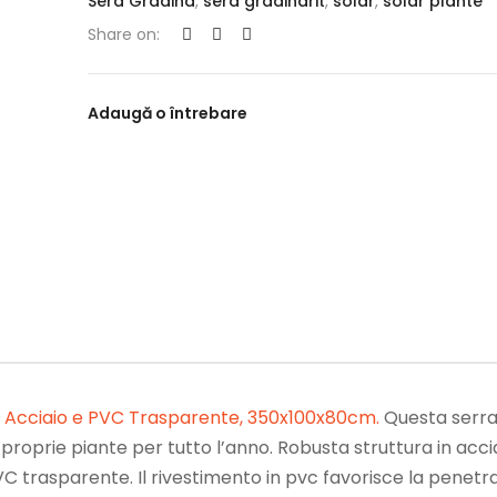
Sera Gradina
,
sera gradinarit
,
solar
,
solar plante
Share on:
Adaugă o întrebare
 in Acciaio e PVC Trasparente, 350x100x80cm
.
Questa serra
proprie piante per tutto l’anno. Robusta struttura in acci
PVC trasparente. Il rivestimento in pvc favorisce la penetr