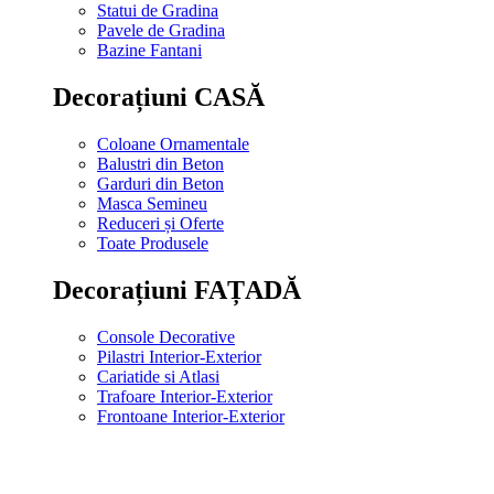
Statui de Gradina
Pavele de Gradina
Bazine Fantani
Decorațiuni CASĂ
Coloane Ornamentale
Balustri din Beton
Garduri din Beton
Masca Semineu
Reduceri și Oferte
Toate Produsele
Decorațiuni FAȚADĂ
Console Decorative
Pilastri Interior-Exterior
Cariatide si Atlasi
Trafoare Interior-Exterior
Frontoane Interior-Exterior