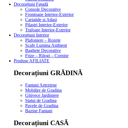
Decorațiuni Fațadă
Console Decorative
Frontoane Interior-Exterior
Cariatide si Atlasi
Pilastri Interior-Exterior
Trafoare Interior-Exterior
Decorațiuni Interior
Plafoniere – Rozete
Scafe Lumina Ambient
Baghete Decorative
Frize – Rilogi – Cornise
Produse AFILIATE
Decorațiuni GRĂDINĂ
Fantani Arteziene
Mobilier de Gradina
Ghivece Jardiniere
Statui de Gradina
Pavele de Gradina
Bazine Fantani
Decorațiuni CASĂ