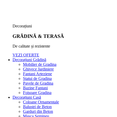
Decorațiuni
GRĂDINĂ & TERASĂ
De calitate și rezistente
VEZI OFERTE
Decorațiuni Grădină
Mobilier de Gradina
Ghivece Jardiniere
Fantani Arteziene
Statui de Gradina
Pavele de Gradina
Bazine Fantani
Foisoare Gradina
Decorațiuni Casă
Coloane Ornamentale
Balustri de Beton
Garduri din Beton
Masca Semineu