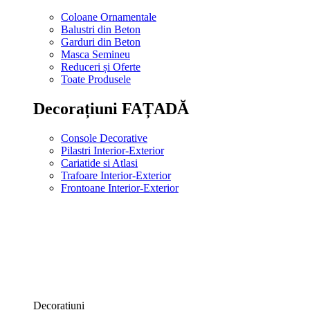
Coloane Ornamentale
Balustri din Beton
Garduri din Beton
Masca Semineu
Reduceri și Oferte
Toate Produsele
Decorațiuni FAȚADĂ
Console Decorative
Pilastri Interior-Exterior
Cariatide si Atlasi
Trafoare Interior-Exterior
Frontoane Interior-Exterior
Decorațiuni