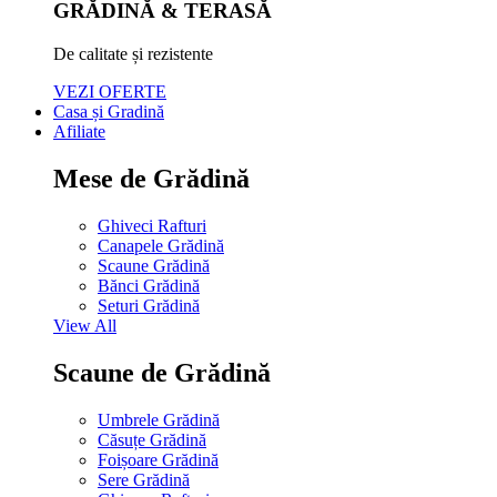
GRĂDINĂ & TERASĂ
De calitate și rezistente
VEZI OFERTE
Casa și Gradină
Afiliate
Mese de Grădină
Ghiveci Rafturi
Canapele Grădină
Scaune Grădină
Bănci Grădină
Seturi Grădină
View All
Scaune de Grădină
Umbrele Grădină
Căsuțe Grădină
Foișoare Grădină
Sere Grădină