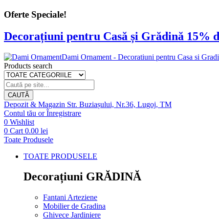
Oferte Speciale!
Decorațiuni pentru Casă și Grădină 15% d
Dami Ornament - Decoratiuni pentru Casa si Grad
Products search
CAUTĂ
Depozit & Magazin
Str. Buziașului, Nr.36, Lugoj, TM
Contul tău
or
Înregistrare
0
Wishlist
0
Cart
0.00
lei
Toate Produsele
TOATE PRODUSELE
Decorațiuni GRĂDINĂ
Fantani Arteziene
Mobilier de Gradina
Ghivece Jardiniere