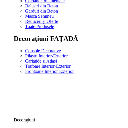
Coloane Ornamentale
Balustri din Beton
Garduri din Beton
Masca Semineu
Reduceri și Oferte
Toate Produsele
Decorațiuni FAȚADĂ
Console Decorative
Pilastri Interior-Exterior
Cariatide si Atlasi
Trafoare Interior-Exterior
Frontoane Interior-Exterior
Decorațiuni