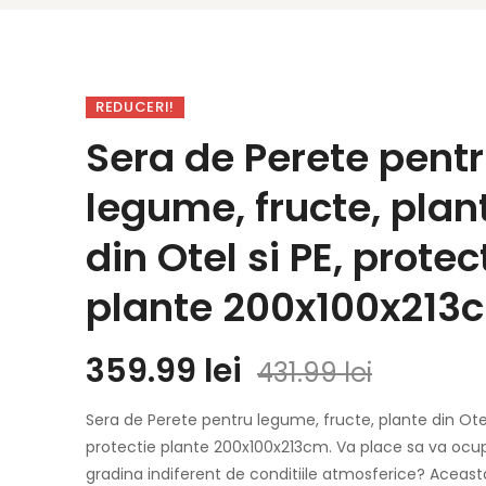
REDUCERI!
Sera de Perete pent
legume, fructe, plan
din Otel si PE, protec
plante 200x100x213
359.99
lei
431.99
lei
Sera de Perete pentru legume, fructe, plante din Otel 
protectie plante 200x100x213cm. Va place sa va ocu
gradina indiferent de conditiile atmosferice? Aceast