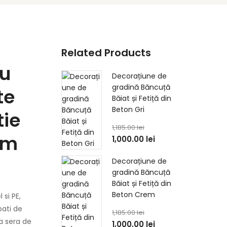
Related Products
ru
Decorațiune de
gradină Băncuță
te
Băiat și Fetiță din
Beton Gri
tie
1,185.00
lei
cm
1,000.00
lei
Decorațiune de
gradină Băncuță
Băiat și Fetiță din
Beton Crem
si PE,
pati de
1,185.00
lei
a sera de
1,000.00
lei