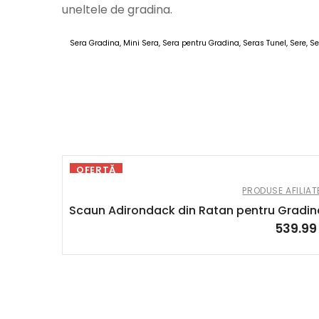
uneltele de gradina.
Sera Gradina, Mini Sera, Sera pentru Gradina, Seras Tunel, Sere, Se
AOUSO
OFERTĂ
PRODUSE AFILIAT
Scaun Adirondack din Ratan pentru Gradina 
539.9