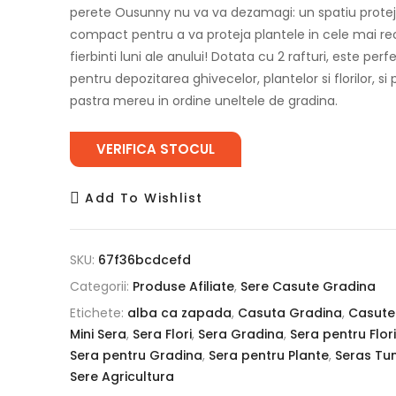
perete Ousunny nu va va dezamagi: un spatiu protej
compact pentru a va proteja plantele in cele mai rec
fierbinti luni ale anului! Dotata cu 2 rafturi, este perf
pentru depozitarea ghivecelor, plantelor si florilor, si
pastra mereu in ordine uneltele de gradina.
VERIFICA STOCUL
Add To Wishlist
SKU:
67f36bcdcefd
Categorii:
Produse Afiliate
,
Sere Casute Gradina
Etichete:
alba ca zapada
,
Casuta Gradina
,
Casute
Mini Sera
,
Sera Flori
,
Sera Gradina
,
Sera pentru Flori
Sera pentru Gradina
,
Sera pentru Plante
,
Seras Tu
Sere Agricultura