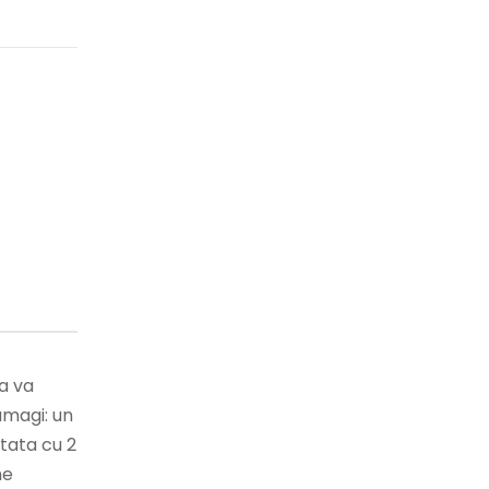
a va
amagi: un
otata cu 2
ne