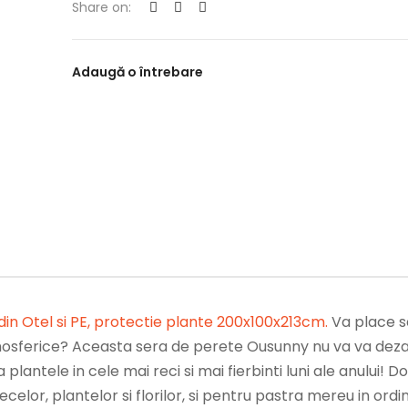
Share on:
Adaugă o întrebare
din Otel si PE, protectie plante 200x100x213cm
.
Va place s
atmosferice? Aceasta sera de perete Ousunny nu va va dez
lantele in cele mai reci si mai fierbinti luni ale anului! D
celor, plantelor si florilor, si pentru pastra mereu in ordi