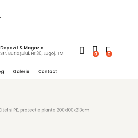
.
Depozit & Magazin
Str. Buziașului, Nr.36, Lugoj, TM
0
0
og
Galerie
Contact
Otel si PE, protectie plante 200x100x213cm