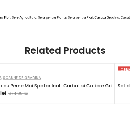
ra Flori, Sere Agricultura, Sera pentru Plante, Sera pentru Flori, Casuta Gradina, Cas
M Sere Casute Gradina 13 MAR 2025
Related Products
OFE
E
,
SCAUNE DE GRADINA
cu Perne Moi Spatar Inalt Curbat si Cotiere Gri
Set d
9
lei
674.99
lei