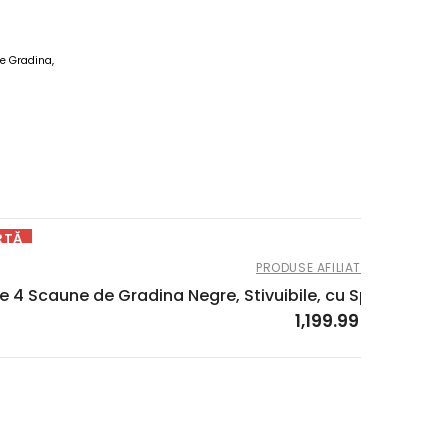
ute Gradina,
RTĂ
PRODUSE AFILIATE
,
SCAUNE DE
e 4 Scaune de Gradina Negre, Stivuibile, cu Spatar Inalt s
1,199.99
lei
1,499.9