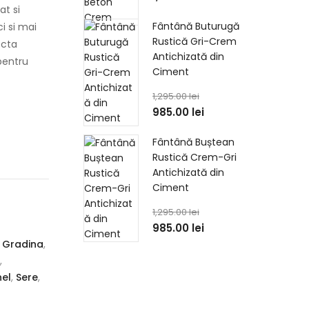
at si
Fântână Buturugă
i si mai
Rustică Gri-Crem
ecta
Antichizată din
 pentru
Ciment
1,295.00
lei
985.00
lei
Fântână Buștean
Rustică Crem-Gri
Antichizată din
Ciment
1,295.00
lei
985.00
lei
 Gradina
,
,
nel
,
Sere
,