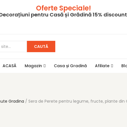
Oferte Speciale!
Decorațiuni pentru Casă și Grădină 15% discount
CAUTĂ
ACASĂ
Magazin
Casa și Gradină
Afiliate
Bl
sute Gradina
Sera de Perete pentru legume, fructe, plante din 