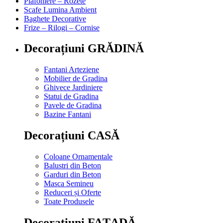
Plafoniere – Rozete
Scafe Lumina Ambient
Baghete Decorative
Frize – Rilogi – Cornise
Decorațiuni GRĂDINĂ
Fantani Arteziene
Mobilier de Gradina
Ghivece Jardiniere
Statui de Gradina
Pavele de Gradina
Bazine Fantani
Decorațiuni CASĂ
Coloane Ornamentale
Balustri din Beton
Garduri din Beton
Masca Semineu
Reduceri și Oferte
Toate Produsele
Decorațiuni FAȚADĂ