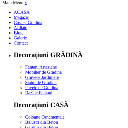
Main Menu
x
ACASĂ
Magazin
Casa și Gradină
Afiliate
Blog
Galerie
Contact
Decorațiuni GRĂDINĂ
Fantani Arteziene
Mobilier de Gradina
Ghivece Jardiniere
Statui de Gradina
Pavele de Gradina
Bazine Fantani
Decorațiuni CASĂ
Coloane Ornamentale
Balustri din Beton
Garduri din Beton