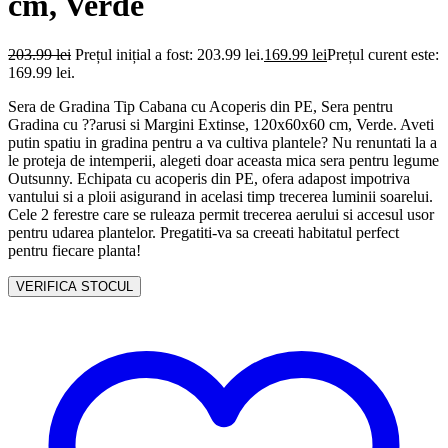
cm, Verde
203.99
lei
Prețul inițial a fost: 203.99 lei.
169.99
lei
Prețul curent este:
169.99 lei.
Sera de Gradina Tip Cabana cu Acoperis din PE, Sera pentru
Gradina cu ??arusi si Margini Extinse, 120x60x60 cm, Verde. Aveti
putin spatiu in gradina pentru a va cultiva plantele? Nu renuntati la a
le proteja de intemperii, alegeti doar aceasta mica sera pentru legume
Outsunny. Echipata cu acoperis din PE, ofera adapost impotriva
vantului si a ploii asigurand in acelasi timp trecerea luminii soarelui.
Cele 2 ferestre care se ruleaza permit trecerea aerului si accesul usor
pentru udarea plantelor. Pregatiti-va sa creeati habitatul perfect
pentru fiecare planta!
VERIFICA STOCUL