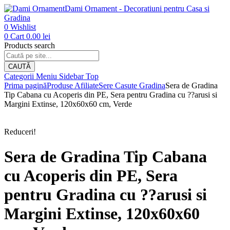
Dami Ornament - Decoratiuni pentru Casa si
Gradina
0
Wishlist
0
Cart
0.00
lei
Products search
CAUTĂ
Categorii
Meniu
Sidebar
Top
Prima pagină
Produse Afiliate
Sere Casute Gradina
Sera de Gradina
Tip Cabana cu Acoperis din PE, Sera pentru Gradina cu ??arusi si
Margini Extinse, 120x60x60 cm, Verde
Reduceri!
Sera de Gradina Tip Cabana
cu Acoperis din PE, Sera
pentru Gradina cu ??arusi si
Margini Extinse, 120x60x60