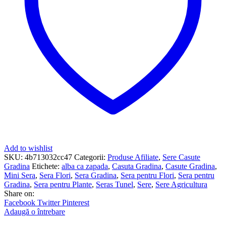
Add to wishlist
SKU:
4b713032cc47
Categorii:
Produse Afiliate
,
Sere Casute
Gradina
Etichete:
alba ca zapada
,
Casuta Gradina
,
Casute Gradina
,
Mini Sera
,
Sera Flori
,
Sera Gradina
,
Sera pentru Flori
,
Sera pentru
Gradina
,
Sera pentru Plante
,
Seras Tunel
,
Sere
,
Sere Agricultura
Share on:
Facebook
Twitter
Pinterest
Adaugă o întrebare