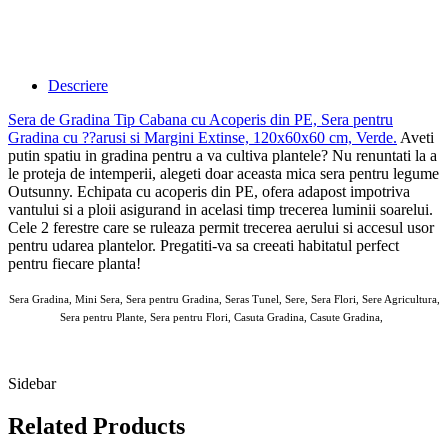
Descriere
Sera de Gradina Tip Cabana cu Acoperis din PE, Sera pentru
Gradina cu ??arusi si Margini Extinse, 120x60x60 cm, Verde
.
Aveti
putin spatiu in gradina pentru a va cultiva plantele? Nu renuntati la a
le proteja de intemperii, alegeti doar aceasta mica sera pentru legume
Outsunny. Echipata cu acoperis din PE, ofera adapost impotriva
vantului si a ploii asigurand in acelasi timp trecerea luminii soarelui.
Cele 2 ferestre care se ruleaza permit trecerea aerului si accesul usor
pentru udarea plantelor. Pregatiti-va sa creeati habitatul perfect
pentru fiecare planta!
Sera Gradina, Mini Sera, Sera pentru Gradina, Seras Tunel, Sere, Sera Flori, Sere Agricultura,
Sera pentru Plante, Sera pentru Flori, Casuta Gradina, Casute Gradina,
AOUSOM Sere Casute Gradina 13 MAR 2025
Sidebar
Related Products