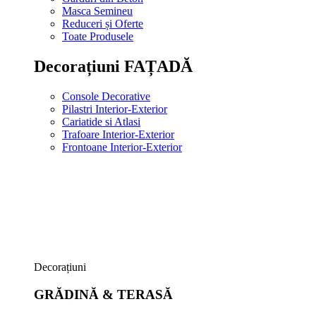
Masca Semineu
Reduceri și Oferte
Toate Produsele
Decorațiuni FAȚADĂ
Console Decorative
Pilastri Interior-Exterior
Cariatide si Atlasi
Trafoare Interior-Exterior
Frontoane Interior-Exterior
Decorațiuni
GRĂDINĂ & TERASĂ