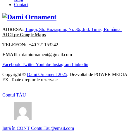
Contact
ADRESA:
Lugoj, Str. Buziașului, Nr. 36, Jud. Timiș, România.
AICI pe Google Maps
.
TELEFON:
+40 721153242
EMAIL:
damiornament@gmail.com
Facebook
Twitter
Youtube
Instagram
Linkedin
Copyright ©
Dami Ornament 2025
. Dezvoltat de POWER MEDIA
FX. Toate drepturile rezervate
Contul TĂU
Intră în CONT
ContulTau@email.com