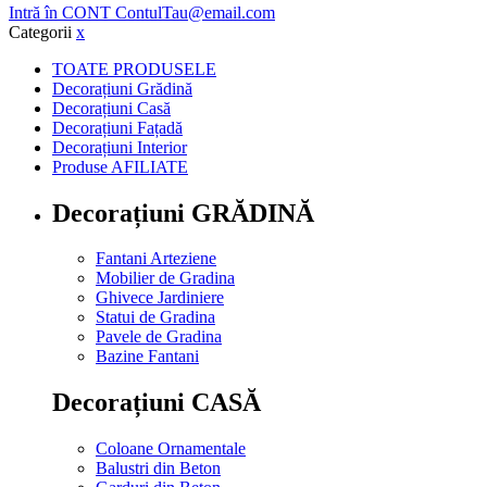
Intră în CONT
ContulTau@email.com
Categorii
x
TOATE PRODUSELE
Decorațiuni Grădină
Decorațiuni Casă
Decorațiuni Fațadă
Decorațiuni Interior
Produse AFILIATE
Decorațiuni GRĂDINĂ
Fantani Arteziene
Mobilier de Gradina
Ghivece Jardiniere
Statui de Gradina
Pavele de Gradina
Bazine Fantani
Decorațiuni CASĂ
Coloane Ornamentale
Balustri din Beton