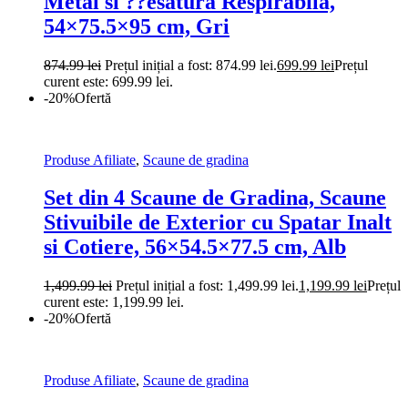
Metal si ??esatura Respirabila,
54×75.5×95 cm, Gri
874.99
lei
Prețul inițial a fost: 874.99 lei.
699.99
lei
Prețul
curent este: 699.99 lei.
-20%
Ofertă
Produse Afiliate
,
Scaune de gradina
Set din 4 Scaune de Gradina, Scaune
Stivuibile de Exterior cu Spatar Inalt
si Cotiere, 56×54.5×77.5 cm, Alb
1,499.99
lei
Prețul inițial a fost: 1,499.99 lei.
1,199.99
lei
Prețul
curent este: 1,199.99 lei.
-20%
Ofertă
Produse Afiliate
,
Scaune de gradina