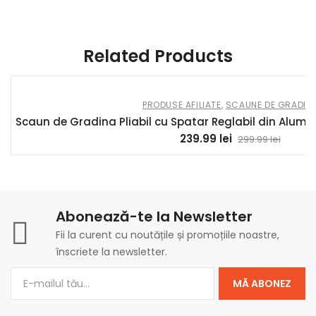
Osom Ghivece si Rafturi 10-05-2025
Related Products
PRODUSE AFILIATE
,
SCAUNE DE GRADIN
Scaun de Gradina Pliabil cu Spatar Reglabil din Alumi
Prețul
Prețul
239.99
lei
299.99
lei
inițial
curen
a
este:
fost:
239.99 
299.99 
Abonează-te la Newsletter
Fii la curent cu noutățile și promoțiile noastre,
înscriete la newsletter.
MĂ ABONEZ