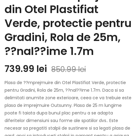
din Otel Plastifiat
Verde, protectie pentru
Gradini, Rola de 25m,
??nal??ime 1.7m
Prețul
Prețul
739.99
lei
850.99
lei
inițial
curent
Plasa de ??mprejmuire din Otel Plastifiat Verde, protectie
a
este:
pentru Gradini, Rola de 25m, ??nal??ime 1.7m. Daca si sa
delimitati anumite zone exterioare, ceea ce va trebuie este
fost:
739.99 lei.
plasa de imprejmuire Outsunny. Plasa de 25 m lungime
850.99 lei.
poate fi taiata dupa bunul plac pentru a se adapta
diferitelor dimensiuni sau forme ale spatiilor dvs.. Este
necesar sa pregatiti stalpii de sustinere si sa legati plasa de
gard, apoi sa introduceti stalpii in pamant pentru a asigura