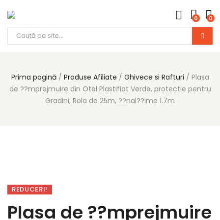
0
0
Products
search
Prima pagină
Produse Afiliate
Ghivece si Rafturi
Plasa
de ??mprejmuire din Otel Plastifiat Verde, protectie pentru
Gradini, Rola de 25m, ??nal??ime 1.7m
REDUCERI!
Plasa de ??mprejmuire