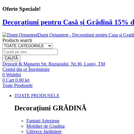
Oferte Speciale!
Decorațiuni pentru Casă și Grădină 15% d
Dami Ornament - Decoratiuni pentru Casa si Grad
Products search
CAUTĂ
Depozit & Magazin
Str. Buziașului, Nr.36, Lugoj, TM
Contul tău
or
Înregistrare
0
Wishlist
0
Cart
0.00
lei
Toate Produsele
TOATE PRODUSELE
Decorațiuni GRĂDINĂ
Fantani Arteziene
Mobilier de Gradina
Ghivece Jardiniere