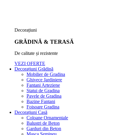
Decorațiuni
GRĂDINĂ & TERASĂ
De calitate și rezistente
VEZI OFERTE
Decorațiuni Grădină
Mobilier de Gradina
Ghivece Jardiniere
Fantani Arteziene
Statui de Gradina
Pavele de Gradina
Bazine Fantani
Foisoare Gradina
Decorațiuni Casă
Coloane Ornamentale
Balustri de Beton
Garduri din Beton
Masca Semineu