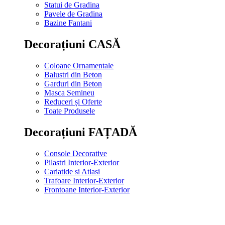
Statui de Gradina
Pavele de Gradina
Bazine Fantani
Decorațiuni CASĂ
Coloane Ornamentale
Balustri din Beton
Garduri din Beton
Masca Semineu
Reduceri și Oferte
Toate Produsele
Decorațiuni FAȚADĂ
Console Decorative
Pilastri Interior-Exterior
Cariatide si Atlasi
Trafoare Interior-Exterior
Frontoane Interior-Exterior