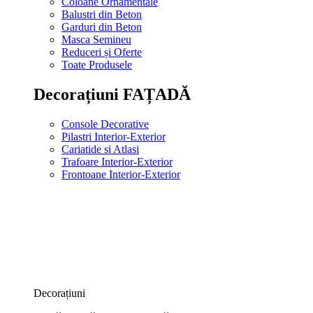
Coloane Ornamentale
Balustri din Beton
Garduri din Beton
Masca Semineu
Reduceri și Oferte
Toate Produsele
Decorațiuni FAȚADĂ
Console Decorative
Pilastri Interior-Exterior
Cariatide si Atlasi
Trafoare Interior-Exterior
Frontoane Interior-Exterior
Decorațiuni