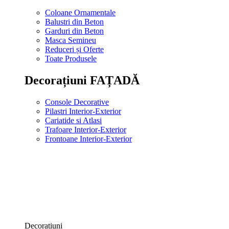
Coloane Ornamentale
Balustri din Beton
Garduri din Beton
Masca Semineu
Reduceri și Oferte
Toate Produsele
Decorațiuni FAȚADĂ
Console Decorative
Pilastri Interior-Exterior
Cariatide si Atlasi
Trafoare Interior-Exterior
Frontoane Interior-Exterior
Decorațiuni