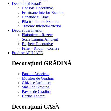
Decorațiuni Fațadă
Console Decorative
Frontoane Interior-Exterior
Cariatide si Atlasi
Pilastri Interior-Exterior
Trafoare Interior-Exterior
Decorațiuni Interior
Plafoniere – Rozete
Scafe Lumina Ambient
Baghete Decorative
Frize – Rilogi – Cornise
Produse AFILIATE
Decorațiuni GRĂDINĂ
Fantani Arteziene
Mobilier de Gradina
Ghivece Jardiniere
Statui de Gradina
Pavele de Gradina
Bazine Fantani
Decorațiuni CASĂ