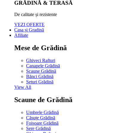
GRĂDINĂ & TERASĂ
De calitate și rezistente
VEZI OFERTE
Casa și Gradină
Afiliate
Mese de Grădină
Ghiveci Rafturi
Canapele Grădină
Scaune Grădină
Bănci Grădină
Seturi Grădină
View All
Scaune de Grădină
Umbrele Grădină
Căsuțe Grădină
Foișoare Grădină
Sere Grădină