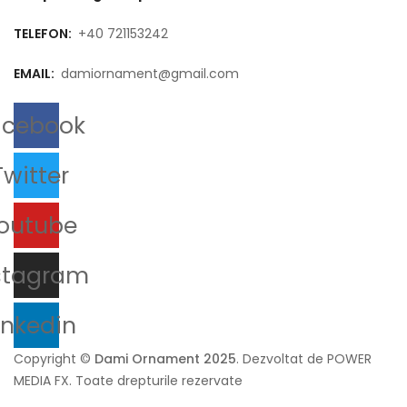
TELEFON:
+40 721153242
EMAIL:
damiornament@gmail.com
acebook
Twitter
outube
stagram
inkedin
Copyright ©
Dami Ornament 2025
. Dezvoltat de POWER
MEDIA FX. Toate drepturile rezervate