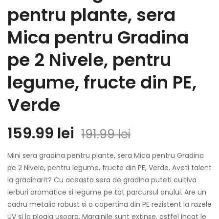
pentru plante, sera
Mica pentru Gradina
pe 2 Nivele, pentru
legume, fructe din PE,
Verde
Prețul
Prețul
159.99
lei
191.99
lei
inițial
curent
Mini sera gradina pentru plante, sera Mica pentru Gradina
a
este:
pe 2 Nivele, pentru legume, fructe din PE, Verde. Aveti talent
la gradinarit? Cu aceasta sera de gradina puteti cultiva
fost:
159.99 lei.
ierburi aromatice si legume pe tot parcursul anului. Are un
191.99 lei.
cadru metalic robust si o copertina din PE rezistent la razele
UV si la ploaia usoara. Marginile sunt extinse, astfel incat le