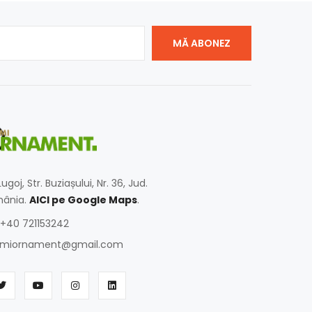
MĂ ABONEZ
ugoj, Str. Buziașului, Nr. 36, Jud.
mânia.
AICI pe Google Maps
.
+40 721153242
miornament@gmail.com