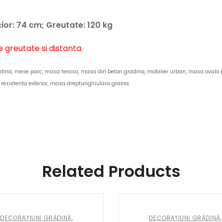
cior: 74 cm; Greutate: 120 kg
e greutate si distanta.
ina, mese parc, masa terasa, masa din beton gradina, mobilier urban, masa ovala
rezistenta exterior, masa dreptunghiulara graina
Related Products
DECORAȚIUNI GRĂDINĂ
,
DECORAȚIUNI GRĂDINĂ
,