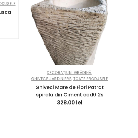
ODUSELE
REDUCE
tusca
Banc
DECORAȚIUNI GRĂDINĂ
,
GHIVECE JARDINIERE
,
TOATE PRODUSELE
Ghiveci Mare de Flori Patrat
spirala din Ciment cod012s
328.00
lei