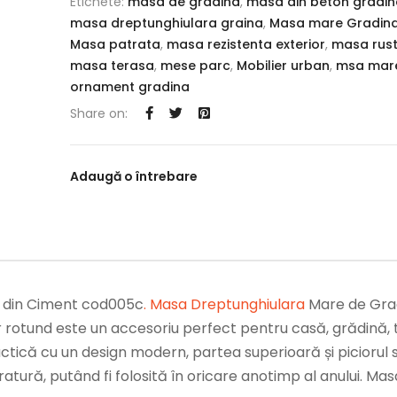
Etichete:
masa de gradina
,
masa din beton gradin
masa dreptunghiulara graina
,
Masa mare Gradin
Masa patrata
,
masa rezistenta exterior
,
masa rust
masa terasa
,
mese parc
,
Mobilier urban
,
msa mare
ornament gradina
Share on:
Adaugă o întrebare
 din Ciment cod005c
.
Masa Dreptunghiulara
Mare de Grad
 rotund este un accesoriu perfect pentru casă, grădină,
ctică cu un design modern, partea superioară și piciorul 
eratură, putând fi folosită în oricare anotimp al anului. Ma