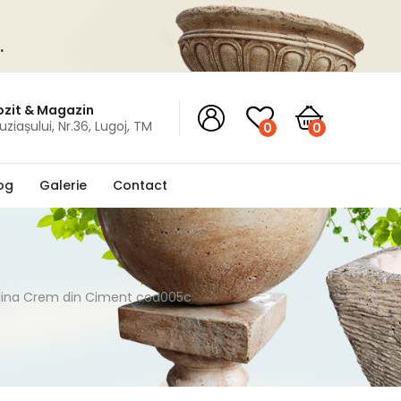
.
zit & Magazin
Buziașului, Nr.36, Lugoj, TM
0
0
og
Galerie
Contact
dina Crem din Ciment cod005c