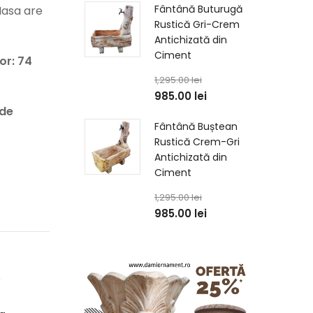
Fântână Buturugă
 Masa are
Rustică Gri-Crem
Antichizată din
Ciment
or: 74
1,295.00
lei
985.00
lei
 de
Fântână Buștean
Rustică Crem-Gri
Antichizată din
Ciment
1,295.00
lei
985.00
lei
,