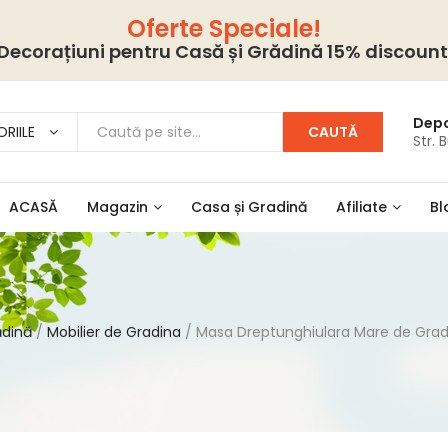
Oferte Speciale!
Decorațiuni pentru Casă și Grădină 15% discount
Depo
RIILE
CAUTĂ
Str. 
ACASĂ
Magazin
Casa și Gradină
Afiliate
Bl
ădină
Mobilier de Gradina
Masa Dreptunghiulara Mare de Gra