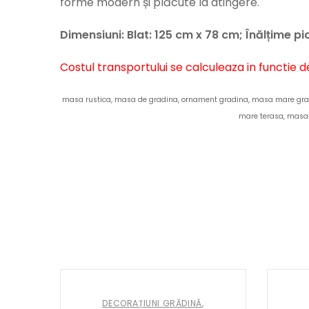
forme modern și plăcute la atingere.
Dimensiuni:
Blat: 125 cm x 78 cm;
Înălțime pi
Costul transportului se calculeaza in functie d
masa rustica, masa de gradina, ornament gradina, masa mare grad
mare terasa, masa 
DECORAȚIUNI GRĂDINĂ
,