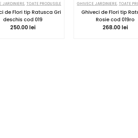
 JARDINIERE
,
TOATE PRODUSELE
GHIVECE JARDINIERE
,
TOATE PR
i de Flori tip Ratusca Gri
Ghiveci de Flori tip Ra
deschis cod 019
Rosie cod 019ro
250.00
lei
268.00
lei