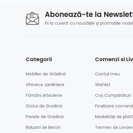
Abonează-te la Newslet
Fii la curent cu noutățile și promoțiile noas
Categorii
Comenzi si Li
Mobilier de Grădină
Contul meu
Ghivece Jardiniere
Wishlist
Fântâni Arteziene
Coș Cumpărături
Statui de Gradină
Finalizare coman
Pavele de Gradină
Modalități de plat
Balustri de Beton
Termen de Livrare