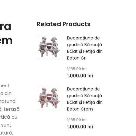
ra
Related Products
rem
Decorațiune de
gradină Băncuță
Băiat și Fetiță din
Beton Gri
1,185.00
lei
1,000.00
lei
iment
Decorațiune de
a din
gradină Băncuță
 rotund
Băiat și Fetiță din
ă, terasă
Beton Crem
ctică cu
1,185.00
lei
 sunt
1,000.00
lei
atură,