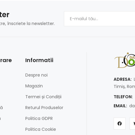
ter
tre, înscriete la newsletter.
vrare
Informatii
Despre noi
ADRESA:
L
Magazin
Timiș, Ro
Termei și Condiții
TELEFON:
EMAIL:
da
dă
Returul Produselor
ă
Politica GDPR
Politica Cookie