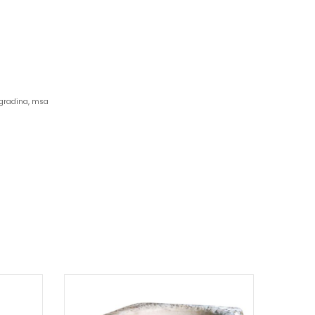
 gradina, msa
OFE