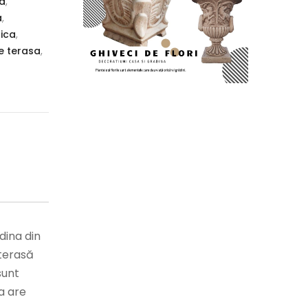
a
,
a
,
ica
,
 terasa
,
ina din
 terasă
sunt
sa are