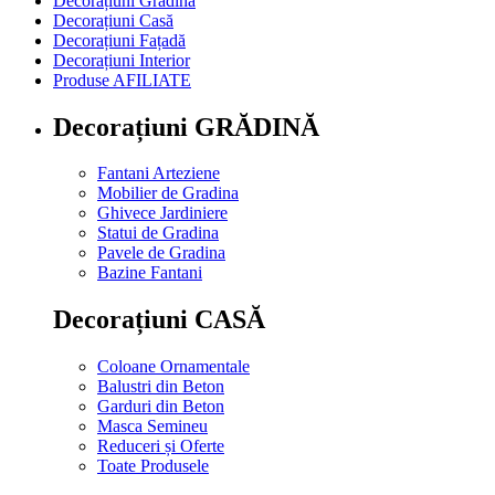
Decorațiuni Grădină
Decorațiuni Casă
Decorațiuni Fațadă
Decorațiuni Interior
Produse AFILIATE
Decorațiuni GRĂDINĂ
Fantani Arteziene
Mobilier de Gradina
Ghivece Jardiniere
Statui de Gradina
Pavele de Gradina
Bazine Fantani
Decorațiuni CASĂ
Coloane Ornamentale
Balustri din Beton
Garduri din Beton
Masca Semineu
Reduceri și Oferte
Toate Produsele