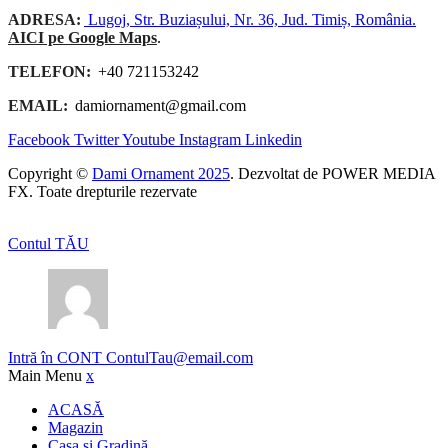
ADRESA:
Lugoj, Str. Buziașului, Nr. 36, Jud. Timiș, România.
AICI pe Google Maps
.
TELEFON:
+40 721153242
EMAIL:
damiornament@gmail.com
Facebook
Twitter
Youtube
Instagram
Linkedin
Copyright ©
Dami Ornament 2025
. Dezvoltat de POWER MEDIA
FX. Toate drepturile rezervate
Contul TĂU
Intră în CONT
ContulTau@email.com
Main Menu
x
ACASĂ
Magazin
Casa și Gradină