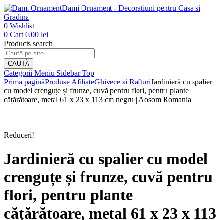
Dami Ornament - Decoratiuni pentru Casa si
Gradina
0
Wishlist
0
Cart
0.00
lei
Products search
CAUTĂ
Categorii
Meniu
Sidebar
Top
Prima pagină
Produse Afiliate
Ghivece si Rafturi
Jardinieră cu spalier
cu model crenguțe și frunze, cuvă pentru flori, pentru plante
cățărătoare, metal 61 x 23 x 113 cm negru | Aosom Romania
Reduceri!
Jardinieră cu spalier cu model
crenguțe și frunze, cuvă pentru
flori, pentru plante
cățărătoare, metal 61 x 23 x 113