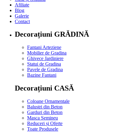
Afiliate
Blog
Galerie
Contact
Decorațiuni GRĂDINĂ
Fantani Arteziene
Mobilier de Gradina
Ghivece Jardiniere
Statui de Gradina
Pavele de Gradina
Bazine Fantani
Decorațiuni CASĂ
Coloane Ornamentale
Balustri din Beton
Garduri din Beton
Masca Semineu
Reduceri și Oferte
Toate Produsele