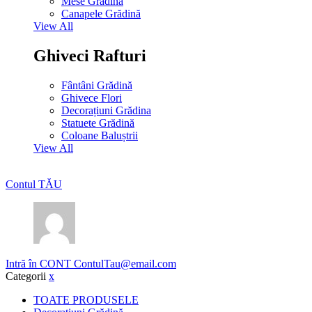
Mese Grădină
Canapele Grădină
View All
Ghiveci Rafturi
Fântâni Grădină
Ghivece Flori
Decorațiuni Grădina
Statuete Grădină
Coloane Baluștrii
View All
Contul TĂU
Intră în CONT
ContulTau@email.com
Categorii
x
TOATE PRODUSELE