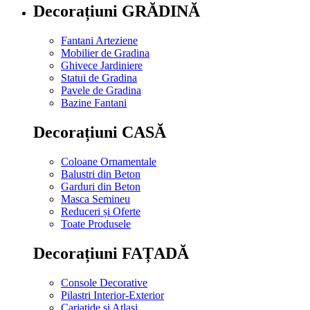
Decorațiuni GRĂDINĂ
Fantani Arteziene
Mobilier de Gradina
Ghivece Jardiniere
Statui de Gradina
Pavele de Gradina
Bazine Fantani
Decorațiuni CASĂ
Coloane Ornamentale
Balustri din Beton
Garduri din Beton
Masca Semineu
Reduceri și Oferte
Toate Produsele
Decorațiuni FAȚADĂ
Console Decorative
Pilastri Interior-Exterior
Cariatide si Atlasi