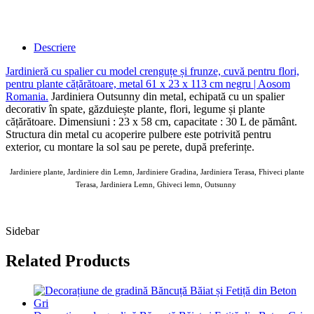
Descriere
Jardinieră cu spalier cu model crenguțe și frunze, cuvă pentru flori,
pentru plante cățărătoare, metal 61 x 23 x 113 cm negru | Aosom
Romania
.
Jardiniera Outsunny din metal, echipată cu un spalier
decorativ în spate, găzduiește plante, flori, legume și plante
cățărătoare. Dimensiuni : 23 x 58 cm, capacitate : 30 L de pământ.
Structura din metal cu acoperire pulbere este potrivită pentru
exterior, cu montare la sol sau pe perete, după preferințe.
Jardiniere plante, Jardiniere din Lemn, Jardiniere Gradina, Jardiniera Terasa, Fhiveci plante
Terasa, Jardiniera Lemn, Ghiveci lemn, Outsunny
AOSOM 02 10 MAR 2026
Sidebar
Related Products