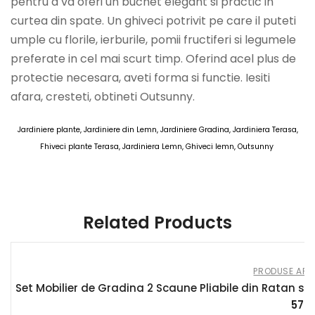
pentru a va oferi un buchet elegant si practic in
curtea din spate. Un ghiveci potrivit pe care il puteti
umple cu florile, ierburile, pomii fructiferi si legumele
preferate in cel mai scurt timp. Oferind acel plus de
protectie necesara, aveti forma si functie. Iesiti
afara, cresteti, obtineti Outsunny.
Jardiniere plante, Jardiniere din Lemn, Jardiniere Gradina, Jardiniera Terasa,
Fhiveci plante Terasa, Jardiniera Lemn, Ghiveci lemn, Outsunny
AOSOM 02 10 MAR 2026
Related Products
PRODUSE AFIL
Set Mobilier de Gradina 2 Scaune Pliabile din Ratan si 
579