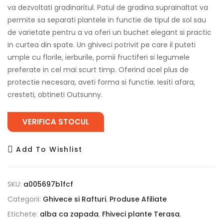
va dezvoltati gradinaritul. Patul de gradina suprainaltat va
permite sa separati plantele in functie de tipul de sol sau
de varietate pentru a va oferi un buchet elegant si practic
in curtea din spate. Un ghiveci potrivit pe care il puteti
umple cu florile, ierburile, pomii fructiferi si legumele
preferate in cel mai scurt timp. Oferind acel plus de
protectie necesara, aveti forma si functie. Iesiti afara,
cresteti, obtineti Outsunny.
VERIFICA STOCUL
Add To Wishlist
SKU:
a005697b1fcf
Categorii:
Ghivece si Rafturi
,
Produse Afiliate
Etichete:
alba ca zapada
,
Fhiveci plante Terasa
,