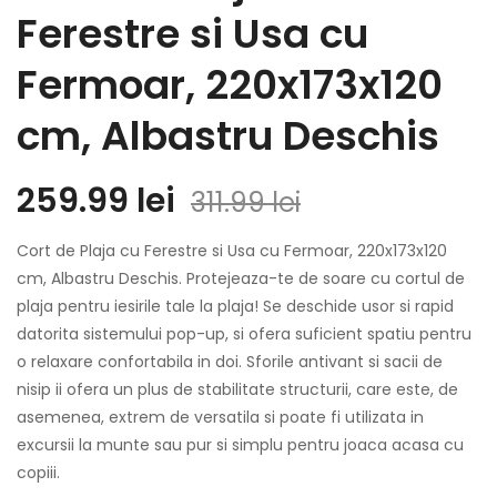
Ferestre si Usa cu
Fermoar, 220x173x120
cm, Albastru Deschis
Prețul
Prețul
259.99
lei
311.99
lei
inițial
curent
Cort de Plaja cu Ferestre si Usa cu Fermoar, 220x173x120
a
este:
cm, Albastru Deschis. Protejeaza-te de soare cu cortul de
plaja pentru iesirile tale la plaja! Se deschide usor si rapid
fost:
259.99 lei.
datorita sistemului pop-up, si ofera suficient spatiu pentru
311.99 lei.
o relaxare confortabila in doi. Sforile antivant si sacii de
nisip ii ofera un plus de stabilitate structurii, care este, de
asemenea, extrem de versatila si poate fi utilizata in
excursii la munte sau pur si simplu pentru joaca acasa cu
copiii.