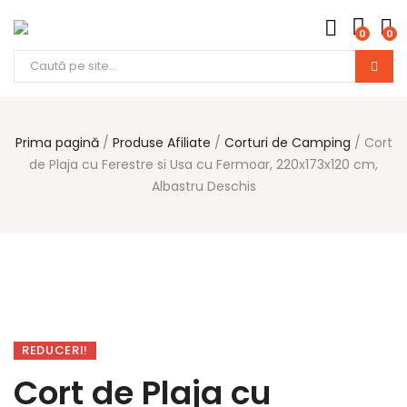
0
0
Products
search
Prima pagină
Produse Afiliate
Corturi de Camping
Cort
de Plaja cu Ferestre si Usa cu Fermoar, 220x173x120 cm,
Albastru Deschis
REDUCERI!
Cort de Plaja cu