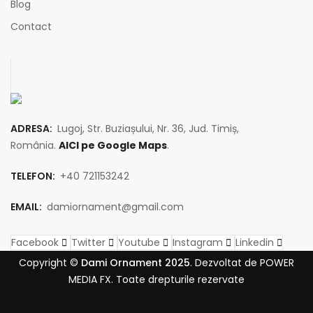
Blog
Contact
ADRESA:
Lugoj, Str. Buziașului, Nr. 36, Jud. Timiș,
România.
AICI pe Google Maps
.
TELEFON:
+40 721153242
EMAIL:
damiornament@gmail.com
Facebook
Twitter
Youtube
Instagram
Linkedin
Copyright ©
Dami Ornament 2025
. Dezvoltat de POWER
MEDIA FX. Toate drepturile rezervate