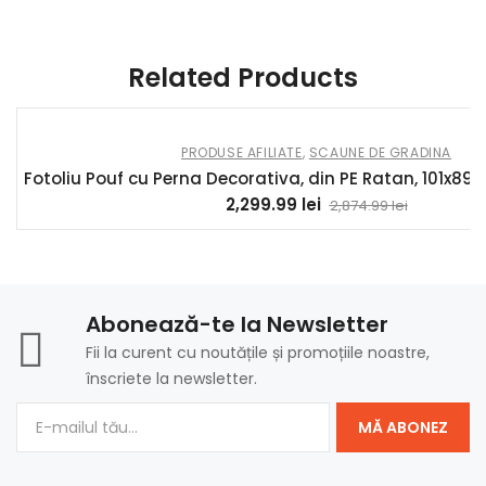
AOSOM Corturi 10 MAI 2025
Related Products
PRODUSE AFILIATE
,
SCAUNE DE GRADINA
Fotoliu Pouf cu Perna Decorativa, din PE Ratan, 101x89x
Prețul
Prețul
2,299.99
lei
2,874.99
lei
inițial
curent
a
este:
fost:
2,299.99 l
2,874.99 l
Abonează-te la Newsletter
Fii la curent cu noutățile și promoțiile noastre,
înscriete la newsletter.
MĂ ABONEZ