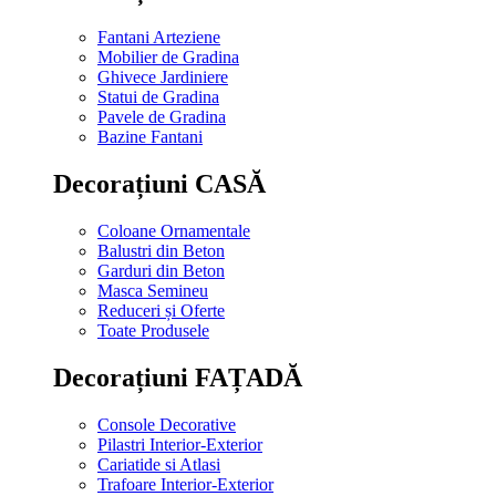
Fantani Arteziene
Mobilier de Gradina
Ghivece Jardiniere
Statui de Gradina
Pavele de Gradina
Bazine Fantani
Decorațiuni CASĂ
Coloane Ornamentale
Balustri din Beton
Garduri din Beton
Masca Semineu
Reduceri și Oferte
Toate Produsele
Decorațiuni FAȚADĂ
Console Decorative
Pilastri Interior-Exterior
Cariatide si Atlasi
Trafoare Interior-Exterior