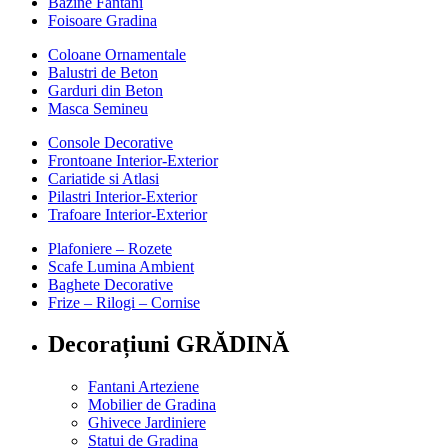
Bazine Fantani
Foisoare Gradina
Coloane Ornamentale
Balustri de Beton
Garduri din Beton
Masca Semineu
Console Decorative
Frontoane Interior-Exterior
Cariatide si Atlasi
Pilastri Interior-Exterior
Trafoare Interior-Exterior
Plafoniere – Rozete
Scafe Lumina Ambient
Baghete Decorative
Frize – Rilogi – Cornise
Decorațiuni GRĂDINĂ
Fantani Arteziene
Mobilier de Gradina
Ghivece Jardiniere
Statui de Gradina