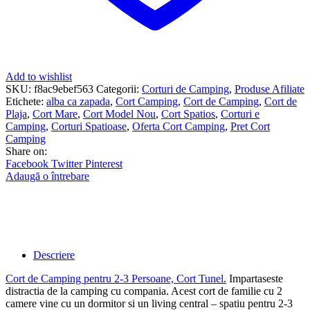
Add to wishlist
SKU:
f8ac9ebef563
Categorii:
Corturi de Camping
,
Produse Afiliate
Etichete:
alba ca zapada
,
Cort Camping
,
Cort de Camping
,
Cort de
Plaja
,
Cort Mare
,
Cort Model Nou
,
Cort Spatios
,
Corturi e
Camping
,
Corturi Spatioase
,
Oferta Cort Camping
,
Pret Cort
Camping
Share on:
Facebook
Twitter
Pinterest
Adaugă o întrebare
Descriere
Cort de Camping pentru 2-3 Persoane, Cort Tunel
.
Impartaseste
distractia de la camping cu compania. Acest cort de familie cu 2
camere vine cu un dormitor si un living central – spatiu pentru 2-3