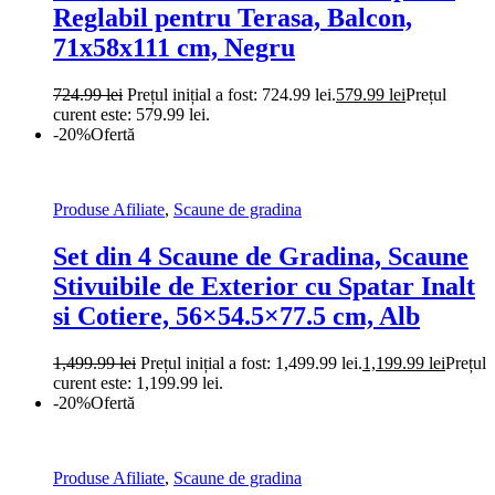
Reglabil pentru Terasa, Balcon,
71x58x111 cm, Negru
724.99
lei
Prețul inițial a fost: 724.99 lei.
579.99
lei
Prețul
curent este: 579.99 lei.
-20%
Ofertă
Produse Afiliate
,
Scaune de gradina
Set din 4 Scaune de Gradina, Scaune
Stivuibile de Exterior cu Spatar Inalt
si Cotiere, 56×54.5×77.5 cm, Alb
1,499.99
lei
Prețul inițial a fost: 1,499.99 lei.
1,199.99
lei
Prețul
curent este: 1,199.99 lei.
-20%
Ofertă
Produse Afiliate
,
Scaune de gradina