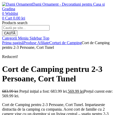
Dami Ornament - Decoratiuni pentru Casa si
Gradina
0
Wishlist
0
Cart
0.00
lei
Products search
CAUTĂ
Categorii
Meniu
Sidebar
Top
Prima pagină
Produse Afiliate
Corturi de Camping
Cort de Camping
pentru 2-3 Persoane, Cort Tunel
Reduceri!
Cort de Camping pentru 2-3
Persoane, Cort Tunel
683.99
lei
Prețul inițial a fost: 683.99 lei.
569.99
lei
Prețul curent este:
569.99 lei.
Cort de Camping pentru 2-3 Persoane, Cort Tunel. Impartaseste
distractia de la camping cu compania. Acest cort de familie cu 2
camere vine cu un dormitor si un living central – spatiu pentru 2-3