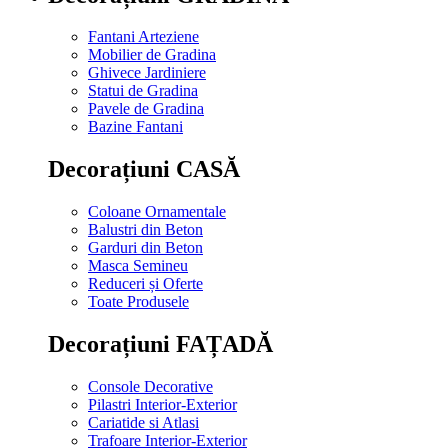
Fantani Arteziene
Mobilier de Gradina
Ghivece Jardiniere
Statui de Gradina
Pavele de Gradina
Bazine Fantani
Decorațiuni CASĂ
Coloane Ornamentale
Balustri din Beton
Garduri din Beton
Masca Semineu
Reduceri și Oferte
Toate Produsele
Decorațiuni FAȚADĂ
Console Decorative
Pilastri Interior-Exterior
Cariatide si Atlasi
Trafoare Interior-Exterior