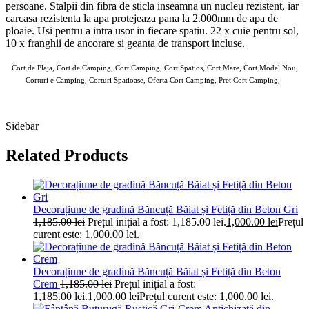
persoane. Stalpii din fibra de sticla inseamna un nucleu rezistent, iar
carcasa rezistenta la apa protejeaza pana la 2.000mm de apa de
ploaie. Usi pentru a intra usor in fiecare spatiu. 22 x cuie pentru sol,
10 x franghii de ancorare si geanta de transport incluse.
Cort de Plaja, Cort de Camping, Cort Camping, Cort Spatios, Cort Mare, Cort Model Nou,
Corturi e Camping, Corturi Spatioase, Oferta Cort Camping, Pret Cort Camping,
AOSOM Corturi 10 MAI 2025
Sidebar
Related Products
Decorațiune de gradină Băncuță Băiat și Fetiță din Beton Gri
1,185.00
lei
Prețul inițial a fost: 1,185.00 lei.
1,000.00
lei
Prețul
curent este: 1,000.00 lei.
Decorațiune de gradină Băncuță Băiat și Fetiță din Beton
Crem
1,185.00
lei
Prețul inițial a fost:
1,185.00 lei.
1,000.00
lei
Prețul curent este: 1,000.00 lei.