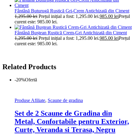
Fântână Buturugă Rustică Gri-Crem Antichizată din Ciment
1,295.00
lei
Prețul inițial a fost: 1,295.00 lei.
985.00
lei
Prețul
curent este: 985.00 lei.
Fântână Buștean Rustică Crem-Gri Antichizată din Ciment
1,295.00
lei
Prețul inițial a fost: 1,295.00 lei.
985.00
lei
Prețul
curent este: 985.00 lei.
Related Products
-20%
Ofertă
Produse Afiliate
,
Scaune de gradina
Set de 2 Scaune de Gradina din
Metal, Confortabile pentru Exterior,
Curte, Veranda si Terasa, Negru