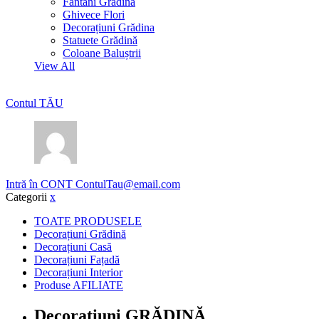
Fântâni Grădină
Ghivece Flori
Decorațiuni Grădina
Statuete Grădină
Coloane Baluștrii
View All
Contul TĂU
Intră în CONT
ContulTau@email.com
Categorii
x
TOATE PRODUSELE
Decorațiuni Grădină
Decorațiuni Casă
Decorațiuni Fațadă
Decorațiuni Interior
Produse AFILIATE
Decorațiuni GRĂDINĂ