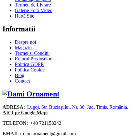
Termen de Livrare
Galerie Foto-Video
Hartă Site
Informatii
Despre noi
Magazin
Termei și Condiții
Returul Produselor
Politica GDPR
Politica Cookie
Blog
Contact
ADRESA:
Lugoj, Str. Buziașului, Nr. 36, Jud. Timiș, România.
AICI pe Google Maps
.
TELEFON:
+40 721153242
EMAIL:
damiornament@gmail.com