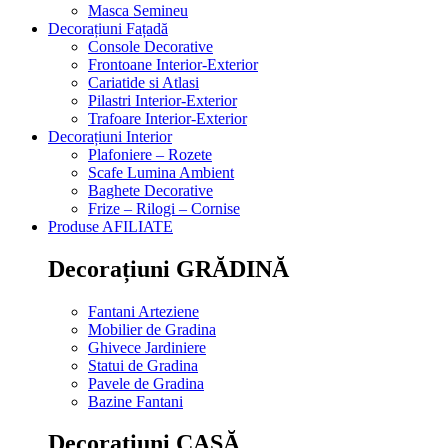
Masca Semineu
Decorațiuni Fațadă
Console Decorative
Frontoane Interior-Exterior
Cariatide si Atlasi
Pilastri Interior-Exterior
Trafoare Interior-Exterior
Decorațiuni Interior
Plafoniere – Rozete
Scafe Lumina Ambient
Baghete Decorative
Frize – Rilogi – Cornise
Produse AFILIATE
Decorațiuni GRĂDINĂ
Fantani Arteziene
Mobilier de Gradina
Ghivece Jardiniere
Statui de Gradina
Pavele de Gradina
Bazine Fantani
Decorațiuni CASĂ