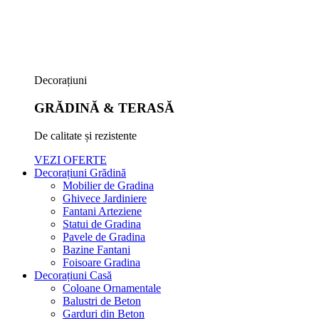
Decorațiuni
GRĂDINĂ & TERASĂ
De calitate și rezistente
VEZI OFERTE
Decorațiuni Grădină
Mobilier de Gradina
Ghivece Jardiniere
Fantani Arteziene
Statui de Gradina
Pavele de Gradina
Bazine Fantani
Foisoare Gradina
Decorațiuni Casă
Coloane Ornamentale
Balustri de Beton
Garduri din Beton