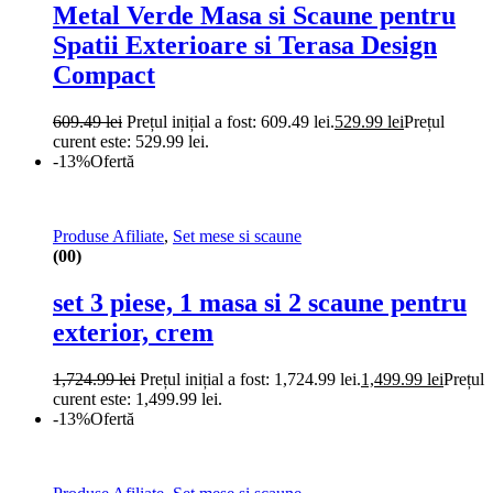
Metal Verde Masa si Scaune pentru
Spatii Exterioare si Terasa Design
Compact
609.49
lei
Prețul inițial a fost: 609.49 lei.
529.99
lei
Prețul
curent este: 529.99 lei.
-13%
Ofertă
Produse Afiliate
,
Set mese si scaune
(00)
set 3 piese, 1 masa si 2 scaune pentru
exterior, crem
1,724.99
lei
Prețul inițial a fost: 1,724.99 lei.
1,499.99
lei
Prețul
curent este: 1,499.99 lei.
-13%
Ofertă