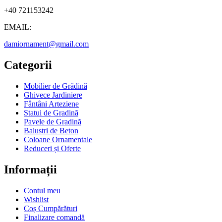
+40 721153242
EMAIL:
damiornament@gmail.com
Categorii
Mobilier de Grădină
Ghivece Jardiniere
Fântâni Arteziene
Statui de Gradină
Pavele de Gradină
Balustri de Beton
Coloane Ornamentale
Reduceri și Oferte
Informații
Contul meu
Wishlist
Coș Cumpărături
Finalizare comandă