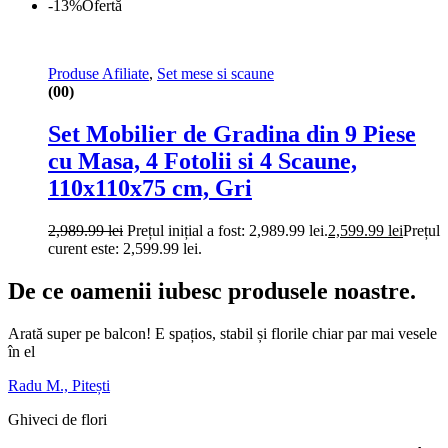
-13%
Ofertă
Produse Afiliate
,
Set mese si scaune
(00)
Set Mobilier de Gradina din 9 Piese
cu Masa, 4 Fotolii si 4 Scaune,
110x110x75 cm, Gri
2,989.99
lei
Prețul inițial a fost: 2,989.99 lei.
2,599.99
lei
Prețul
curent este: 2,599.99 lei.
De ce oamenii iubesc produsele noastre.
Arată super pe balcon! E spațios, stabil și florile chiar par mai vesele
în el
Radu M., Pitești
Ghiveci de flori