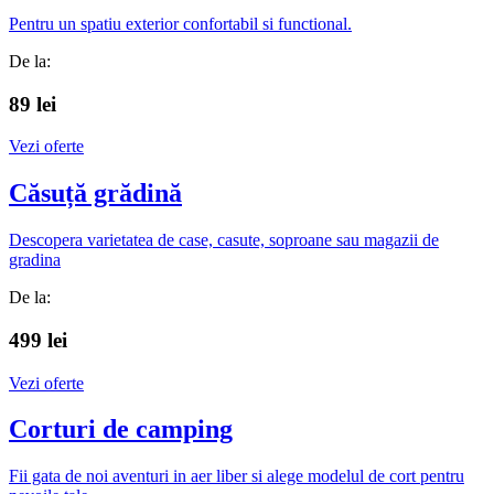
Pentru un spatiu exterior confortabil si functional.
De la:
89 lei
Vezi oferte
Căsuță grădină
Descopera varietatea de case, casute, soproane sau magazii de
gradina
De la:
499 lei
Vezi oferte
Corturi de camping
Fii gata de noi aventuri in aer liber si alege modelul de cort pentru