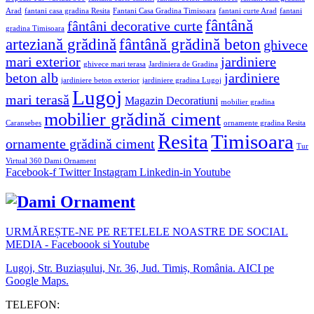
Arad
fantani casa gradina Resita
Fantani Casa Gradina Timisoara
fantani curte Arad
fantani
fântână
fântâni decorative curte
gradina Timisoara
arteziană grădină
fântână grădină beton
ghivece
mari exterior
jardiniere
ghivece mari terasa
Jardiniera de Gradina
beton alb
jardiniere
jardiniere beton exterior
jardiniere gradina Lugoj
Lugoj
mari terasă
Magazin Decoratiuni
mobilier gradina
mobilier grădină ciment
Caransebes
ornamente gradina Resita
Resita
Timisoara
ornamente grădină ciment
Tur
Virtual 360 Dami Ornament
Facebook-f
Twitter
Instagram
Linkedin-in
Youtube
URMĂREȘTE-NE PE RETELELE NOASTRE DE SOCIAL
MEDIA - Faceboook si Youtube
Lugoj, Str. Buziașului, Nr. 36, Jud. Timiș, România. AICI pe
Google Maps.
TELEFON: