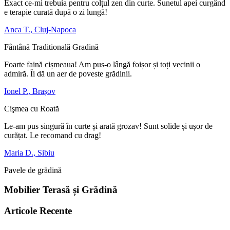
Exact ce-mi trebuia pentru colțul zen din curte. Sunetul apei curgând
e terapie curată după o zi lungă!
Anca T., Cluj-Napoca
Fântână Traditională Gradină
Foarte faină cișmeaua! Am pus-o lângă foișor și toți vecinii o
admiră. Îi dă un aer de poveste grădinii.
Ionel P., Brașov
Cişmea cu Roată
Le-am pus singură în curte și arată grozav! Sunt solide și ușor de
curățat. Le recomand cu drag!
Maria D., Sibiu
Pavele de grădină
Mobilier Terasă și Grădină
Articole Recente