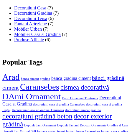
Decoratiuni Casa
(7)
Decoratiuni Gradina
(7)
Decoratiuni Tersa
(6)
Fantani Arteziene
(7)
Mobiler Urban
(7)
Mobilier Casa si Gradina
(7)
Produse Afiliate
(6)
Popular Tags
Arad
bănci grădină
banca gradina ciment
banca ciment gradina
Caransebes
cismea decorativă
ciment
DAmi Ornament
Decoratiuni
Dami Ornament Timisoara
Casa si Gradina
decoratiuni casa si gradina Caransebes
decoratiuni casa si gradina
Lugoj
Decoratiuni Casa si Gradina Timisoara
decoratiuni unicat gradina
decorațiuni grădină beton
decor exterior
grădină
Depozit dani Ornament
Depozit Fantani
Depozit Ornamente Gradina si Casa
Depozit Tur Vurtual 360
fantana curte ciment
fantani beton Caransebes
fantani casa gradina