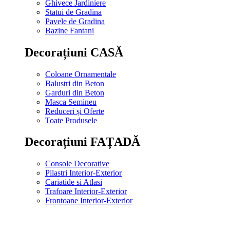
Ghivece Jardiniere
Statui de Gradina
Pavele de Gradina
Bazine Fantani
Decorațiuni CASĂ
Coloane Ornamentale
Balustri din Beton
Garduri din Beton
Masca Semineu
Reduceri și Oferte
Toate Produsele
Decorațiuni FAȚADĂ
Console Decorative
Pilastri Interior-Exterior
Cariatide si Atlasi
Trafoare Interior-Exterior
Frontoane Interior-Exterior