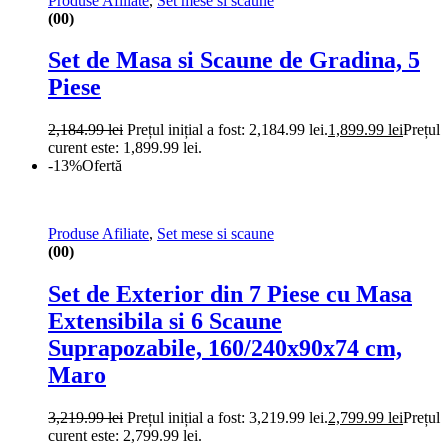
Produse Afiliate
,
Set mese si scaune
(00)
Set de Masa si Scaune de Gradina, 5
Piese
2,184.99
lei
Prețul inițial a fost: 2,184.99 lei.
1,899.99
lei
Prețul
curent este: 1,899.99 lei.
-13%
Ofertă
Produse Afiliate
,
Set mese si scaune
(00)
Set de Exterior din 7 Piese cu Masa
Extensibila si 6 Scaune
Suprapozabile, 160/240x90x74 cm,
Maro
3,219.99
lei
Prețul inițial a fost: 3,219.99 lei.
2,799.99
lei
Prețul
curent este: 2,799.99 lei.