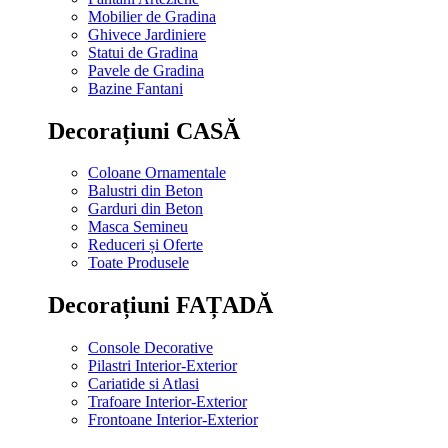
Mobilier de Gradina
Ghivece Jardiniere
Statui de Gradina
Pavele de Gradina
Bazine Fantani
Decorațiuni CASĂ
Coloane Ornamentale
Balustri din Beton
Garduri din Beton
Masca Semineu
Reduceri și Oferte
Toate Produsele
Decorațiuni FAȚADĂ
Console Decorative
Pilastri Interior-Exterior
Cariatide si Atlasi
Trafoare Interior-Exterior
Frontoane Interior-Exterior