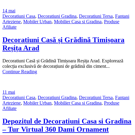
14
mai
Decoratiuni Casa
,
Decoratiuni Gradina
,
Decoratiuni Tersa
,
Fantani
Arteziene
,
Mobiler Urban
,
Mobilier Casa si Gradina
,
Produse
Afiliate
Decoratiuni Casă și Grădină Timișoara
Reșița Arad
Decoratiuni Casă și Grădină Timișoara Reșița Arad. Explorează
colecția exclusivă de decorațiuni de grădină din ciment...
Continue Reading
11
mai
Decoratiuni Casa
,
Decoratiuni Gradina
,
Decoratiuni Tersa
,
Fantani
Arteziene
,
Mobiler Urban
,
Mobilier Casa si Gradina
,
Produse
Afiliate
Depozitul de Decoratiuni Casa si Gradina
– Tur Virtual 360 Dami Ornament